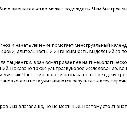
чебное вмешательство может подождать. Чем быстрее ж
иагноз и начать лечение помогает менструальный кале
ь сроки, длительность и интенсивность выделений за по
я пациентки, врач осматривает ее на гинекологическом
аний. Показано также ультразвуковое исследование, во
месячных. Часто гинекологи назначают также сдачу кров
тановке диагноза учитываются результаты всех перечи
ровь из влагалища, но не месячные. Поэтому стоит зна