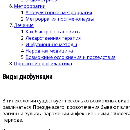
Метроррагии
Ановуляторная метроррагия
Метроррагия постменопаузы
Лечение
Как быстро остановить
Лекарственная терапия
Инфузионные методы
Народная медицина
Возможные осложнения и последствия
Прогноз и профилактика
Виды дисфункции
В гинекологии существует несколько возможных видов
различаться. Прежде всего, кровотечения бывают вл
вагины и вульвы, заражении инфекционными заболева
периоде.