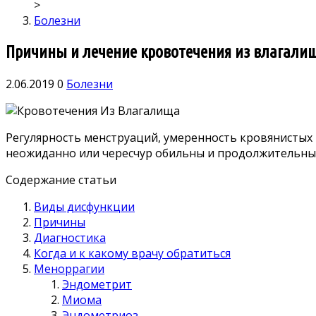
>
Болезни
Причины и лечение кровотечения из влагалищ
2.06.2019
0
Болезни
Регулярность менструаций, умеренность кровянистых
неожиданно или чересчур обильны и продолжительны,
Содержание статьи
Виды дисфункции
Причины
Диагностика
Когда и к какому врачу обратиться
Меноррагии
Эндометрит
Миома
Эндометриоз