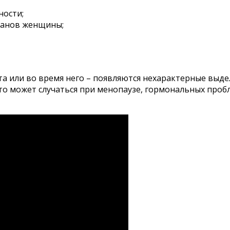
ности;
ганов женщины;
а или во время него – появляются нехарактерные выдел
о может случаться при менопаузе, гормональных пробл