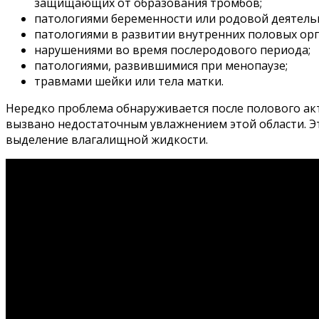
защищающих от образования тромбов;
патологиями беременности или родовой деятель
патологиями в развитии внутренних половых ор
нарушениями во время послеродового периода;
патологиями, развившимися при менопаузе;
травмами шейки или тела матки.
Нередко проблема обнаруживается после полового акт
вызвано недостаточным увлажнением этой области. Эт
выделение влагалищной жидкости.