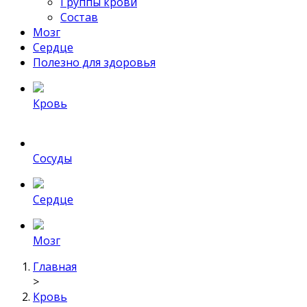
Группы крови
Состав
Мозг
Сердце
Полезно для здоровья
Кровь
Сосуды
Сердце
Мозг
Главная
>
Кровь