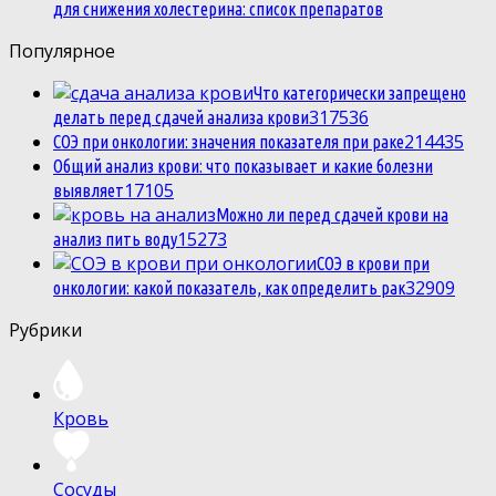
для снижения холестерина: список препаратов
Популярное
Что категорически запрещено
3
17536
делать перед сдачей анализа крови
2
14435
СОЭ при онкологии: значения показателя при раке
Общий анализ крови: что показывает и какие болезни
1
7105
выявляет
Можно ли перед сдачей крови на
1
5273
анализ пить воду
СОЭ в крови при
3
2909
онкологии: какой показатель, как определить рак
Рубрики
Кровь
Сосуды