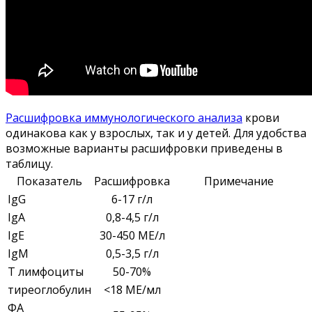
Расшифровка иммунологического анализа
крови
одинакова как у взрослых, так и у детей. Для удобства
возможные варианты расшифровки приведены в
таблицу.
Показатель
Расшифровка
Примечание
IgG
6-17 г/л
IgА
0,8-4,5 г/л
IgЕ
30-450 МЕ/л
IgМ
0,5-3,5 г/л
Т лимфоциты
50-70%
тиреоглобулин
<18 МЕ/мл
ФА