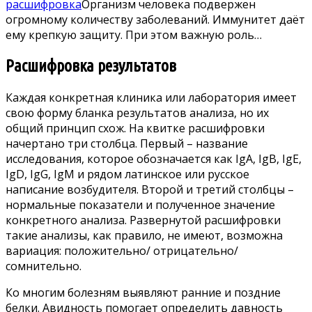
расшифровка
Организм человека подвержен
огромному количеству заболеваний. Иммунитет даёт
ему крепкую защиту. При этом важную роль…
Расшифровка результатов
Каждая конкретная клиника или лаборатория имеет
свою форму бланка результатов анализа, но их
общий принцип схож. На квитке расшифровки
начертано три столбца. Первый – название
исследования, которое обозначается как IgA, IgB, IgE,
IgD, IgG, IgM и рядом латинское или русское
написание возбудителя. Второй и третий столбцы –
нормальные показатели и полученное значение
конкретного анализа. Развернутой расшифровки
такие анализы, как правило, не имеют, возможна
вариация: положительно/ отрицательно/
сомнительно.
Ко многим болезням выявляют ранние и поздние
белки. Авидность помогает определить давность