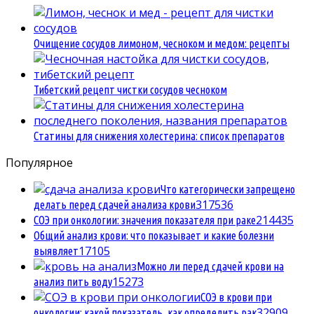
Очищение сосудов лимоном, чесноком и медом: рецепты
Тибетский рецепт чистки сосудов чесноком
Статины для снижения холестерина: список препаратов
Популярное
Что категорически запрещено
3
17536
делать перед сдачей анализа крови
2
14435
СОЭ при онкологии: значения показателя при раке
Общий анализ крови: что показывает и какие болезни
1
7105
выявляет
Можно ли перед сдачей крови на
1
5273
анализ пить воду
СОЭ в крови при
3
2909
онкологии: какой показатель, как определить рак