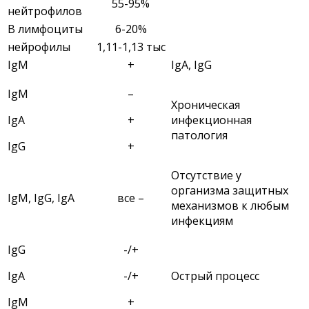
55-95%
нейтрофилов
В лимфоциты
6-20%
нейрофилы
1,11-1,13 тыс
IgM
+
IgA, IgG
IgM
–
Хроническая
IgA
+
инфекционная
патология
IgG
+
Отсутствие у
организма защитных
IgM, IgG, IgA
все –
механизмов к любым
инфекциям
IgG
-/+
IgA
-/+
Острый процесс
IgM
+