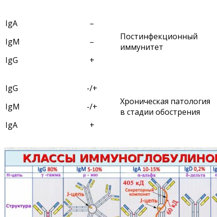
IgA
–
Постинфекционный
IgM
–
иммунитет
IgG
+
IgG
-/+
Хроническая патология
IgM
-/+
в стадии обострения
IgA
+