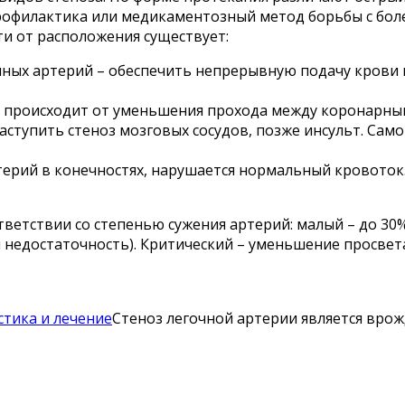
офилактика или медикаментозный метод борьбы с болез
ти от расположения существует:
чных артерий – обеспечить непрерывную подачу крови 
еи происходит от уменьшения прохода между коронарн
аступить стеноз мозговых сосудов, позже инсульт. Сам
ртерий в конечностях, нарушается нормальный кровоток
ветствии со степенью сужения артерий: малый – до 30%,
недостаточность). Критический – уменьшение просвета
стика и лечение
Стеноз легочной артерии является вро