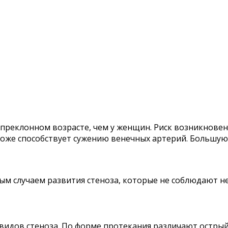
 преклонном возрасте, чем у женщин. Риск возникнове
 тоже способствует сужению венечных артерий. Большую
ным случаем развития стеноза, которые не соблюдают 
видов стеноза. По форме протекания различают острый