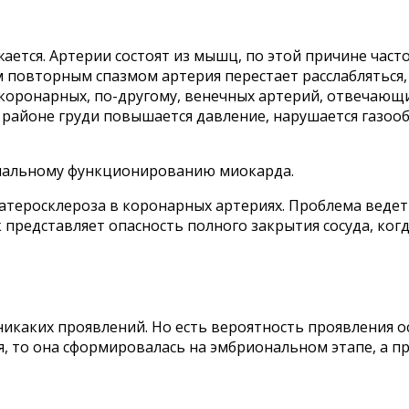
ужается. Артерии состоят из мышц, по этой причине ча
повторным спазмом артерия перестает расслабляться, о
 коронарных, по-другому, венечных артерий, отвечаю
 районе груди повышается давление, нарушается газоо
рмальному функционированию миокарда.
я атеросклероза в коронарных артериях. Проблема веде
 представляет опасность полного закрытия сосуда, когд
 никаких проявлений. Но есть вероятность проявления 
, то она сформировалась на эмбриональном этапе, а пр