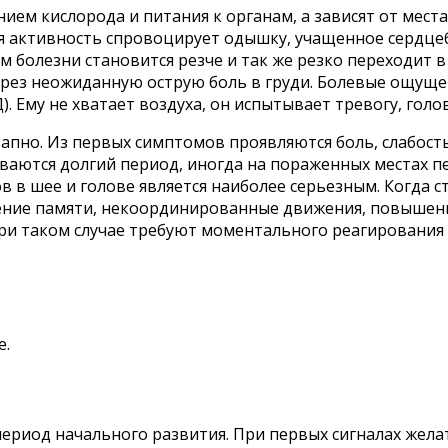
ием кислорода и питания к органам, а зависят от мест
я активность спровоцирует одышку, учащенное сердцеб
м болезни становится резче и так же резко переходит 
ез неожиданную острую боль в груди. Болевые ощущен
). Ему не хватает воздуха, он испытывает тревогу, гол
пно. Из первых симптомов проявляются боль, слабость
ваются долгий период, иногда на пораженных местах пе
в в шее и голове является наиболее серьезным. Когда 
ление памяти, некоординированные движения, повышенн
ри таком случае требуют моментального реагирования –
е.
ериод начального развития. При первых сигналах жел