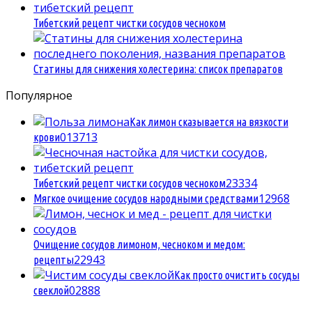
Тибетский рецепт чистки сосудов чесноком
Статины для снижения холестерина: список препаратов
Популярное
Как лимон сказывается на вязкости
0
13713
крови
2
3334
Тибетский рецепт чистки сосудов чесноком
1
2968
Мягкое очищение сосудов народными средствами
Очищение сосудов лимоном, чесноком и медом:
2
2943
рецепты
Как просто очистить сосуды
0
2888
свеклой