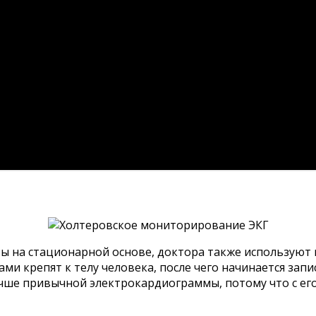
аты на стационарной основе, доктора также использую
ами крепят к телу человека, после чего начинается за
учше привычной электрокардиограммы, потому что с 