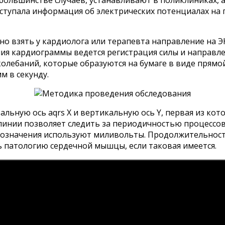
большинстве случаев, устанавливают в поликлиниках,
тупала информация об электрических потенциалах на п
 взять у кардиолога или терапевта направление на ЭК
ия кардиограммы ведется регистрация силы и направл
олебаний, которые образуются на бумаге в виде прямой
м в секунду.
ьную ось aqrs X и вертикальную ось Y, первая из кото
инии позволяет следить за периодичностью процессов 
и обозначения используют миливольты. Продолжительно
 патологию сердечной мышцы, если таковая имеется.