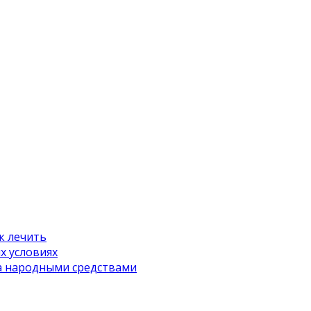
к лечить
х условиях
а народными средствами