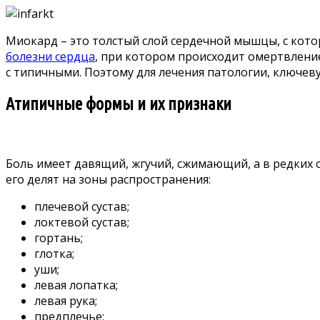
Миокард – это толстый слой сердечной мышцы, с кот
болезни сердца
, при котором происходит омертвлени
с типичными. Поэтому для лечения патологии, ключев
Атипичные формы и их признаки
Боль имеет давящий, жгучий, сжимающий, а в редких 
его делят на зоны распространения:
плечевой сустав;
локтевой сустав;
гортань;
глотка;
уши;
левая лопатка;
левая рука;
предплечье;