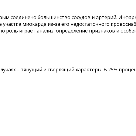
орым соединено большинство сосудов и артерий. Инфар
е участка миокарда из-за его недостаточного кровосн
ую роль играет анализ, определение признаков и особе
случаях – тянущий и сверлящий характеры. В 25% проце