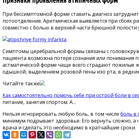
Признаки проявления атипичных форм
При бессимптомной форме ставить диагноз затрудните
потоотделение. Аритмическая выявляется при сбоях 
совместно с болью в верхней части брюшной полости 
Симптомы церебральной формы связаны с головокруже
пациента возможна потеря сознания или понимания п
астматической форме чаще всего страдают пожилые ж
одышкой, выделением розовой пены изо рта, в редких
Читайте также
Как самостоятельно помочь себе при острой боли в се
питание, занятия спортом. А…
Нельзя игнорировать любую боль, в том числе
боль в 
минимум подрывает здоровье. Его вернуть сложно, а
врача и сделать это необходимо в кратчайшие сроки.