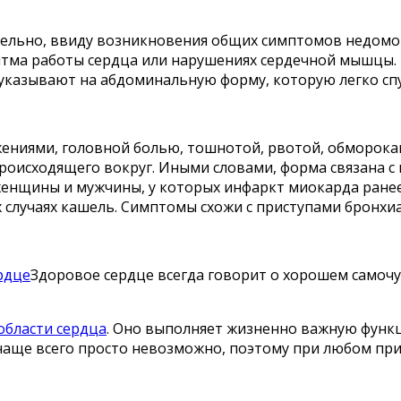
льно, ввиду возникновения общих симптомов недомоган
ритма работы сердца или нарушениях сердечной мышцы.
указывают на абдоминальную форму, которую легко спу
ниями, головной болью, тошнотой, рвотой, обморокам
роисходящего вокруг. Иными словами, форма связана с
енщины и мужчины, у которых инфаркт миокарда ранее
 случаях кашель. Симптомы схожи с приступами бронхи
рдце
Здоровое сердце всегда говорит о хорошем самоч
области сердца
. Оно выполняет жизненно важную функци
 чаще всего просто невозможно, поэтому при любом пр