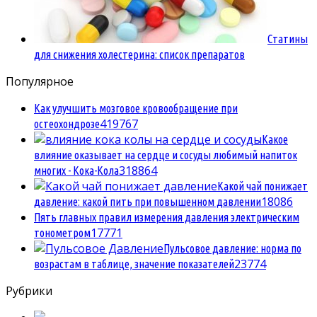
Статины
для снижения холестерина: список препаратов
Популярное
Как улучшить мозговое кровообращение при
4
19767
остеохондрозе
Какое
влияние оказывает на сердце и сосуды любимый напиток
3
18864
многих - Кока-Кола
Какой чай понижает
1
8086
давление: какой пить при повышенном давлении
Пять главных правил измерения давления электрическим
1
7771
тонометром
Пульсовое давление: норма по
2
3774
возрастам в таблице, значение показателей
Рубрики