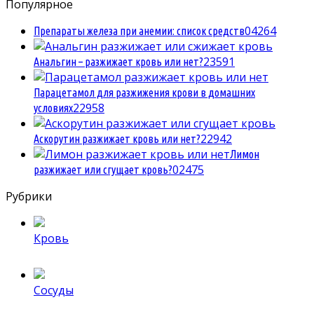
Популярное
0
4264
Препараты железа при анемии: список средств
2
3591
Анальгин – разжижает кровь или нет?
Парацетамол для разжижения крови в домашних
2
2958
условиях
2
2942
Аскорутин разжижает кровь или нет?
Лимон
0
2475
разжижает или сгущает кровь?
Рубрики
Кровь
Сосуды