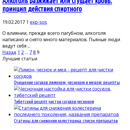
Алкоголь разжижает или сгущает кровь:
принцип действия спиртного
19.02.2017
1
exp-sos
О влиянии, прежде всего пагубном, алкоголя
написано и снято много материалов. Пьяные люди
ведут себя ...
Пагинация
Назад
1
2
…
7
8
9
записей
Лучшие статьи
Очищение сосудов лимоном, чесноком и медом: рецепты
Тибетский рецепт чистки сосудов чесноком
Статины для снижения холестерина: список препаратов