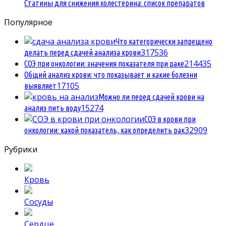
Статины для снижения холестерина: список препаратов
Популярное
Что категорически запрещено
3
17536
делать перед сдачей анализа крови
2
14435
СОЭ при онкологии: значения показателя при раке
Общий анализ крови: что показывает и какие болезни
1
7105
выявляет
Можно ли перед сдачей крови на
1
5274
анализ пить воду
СОЭ в крови при
3
2909
онкологии: какой показатель, как определить рак
Рубрики
Кровь
Сосуды
Сердце