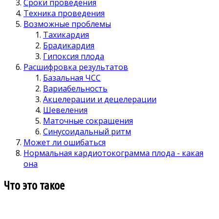
Сроки проведения
Техника проведения
Возможные проблемы
Тахикардия
Брадикардия
Гипоксия плода
Расшифровка результатов
Базальная ЧСС
Вариабельность
Акцелерации и децелерации
Шевеления
Маточные сокращения
Синусоидальный ритм
Может ли ошибаться
Нормальная кардиотокограмма плода - какая
она
Что это такое