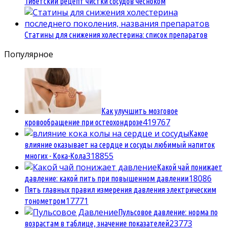
Тибетский рецепт чистки сосудов чесноком
Статины для снижения холестерина: список препаратов
Популярное
Как улучшить мозговое
4
19767
кровообращение при остеохондрозе
Какое
влияние оказывает на сердце и сосуды любимый напиток
3
18855
многих - Кока-Кола
Какой чай понижает
1
8086
давление: какой пить при повышенном давлении
Пять главных правил измерения давления электрическим
1
7771
тонометром
Пульсовое давление: норма по
2
3773
возрастам в таблице, значение показателей