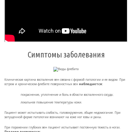
Симптомы заболевания
Клиническая картина воспаления вен связана с формой патологии и ее видом. При
остром и хроническом флебите поверхностных вен
наблюдается:
покраснение, уплотнение и боль в области воспаленного сосуда;
локальное повышение температуры кожи.
Пациент может испытывать слабость, головокружение, общее недомогание. При
запущенной форме патологии возникают на коже ног язвы и раны.
При поражении глубоких вен пациент испытывает постоянную тяжесть в ногах.
Позднее появляется: