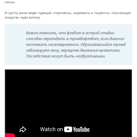
стенки.
В группу риска входят курящие, спортсмены, наркоманы и пациенты, получающие
лекарства через катетер.
Важно помнить, что флебит в острой стадии
способен переходить в тромбофлебит, если диагноз
поставить несвоевременно. Образовавшийся тромб
заблокирует вену, перекроек движение кровотока.
Последствия могут быть необратимыми.