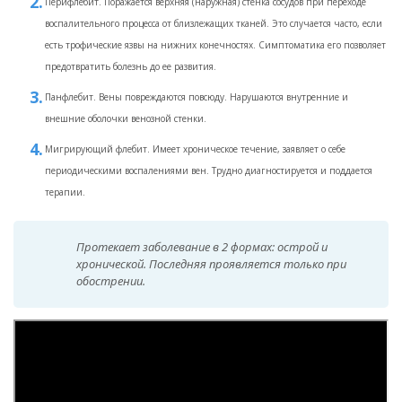
Перифлебит. Поражается верхняя (наружная) стенка сосудов при переходе
воспалительного процесса от близлежащих тканей. Это случается часто, если
есть трофические язвы на нижних конечностях. Симптоматика его позволяет
предотвратить болезнь до ее развития.
Панфлебит. Вены повреждаются повсюду. Нарушаются внутренние и
внешние оболочки венозной стенки.
Мигрирующий флебит. Имеет хроническое течение, заявляет о себе
периодическими воспалениями вен. Трудно диагностируется и поддается
терапии.
Протекает заболевание в 2 формах: острой и
хронической. Последняя проявляется только при
обострении.