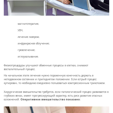
магнитотерапия;
УВЧ;
лечение лазером;
инфракрасное облучение;
грязелечение;
иглоукалывание.
Физиопроцедуры улучшают обменные процессы в клетках, снимают
воспалительный процесс.
На начальном этапе лечения нужно пораженную конечность держать в
неподвижном состоянии и приподнятом положении. Если острый процесс
купирован, то необходимо ежедневно пользоваться компрессионным трикотажем.
Хирургическое вмешательство требуется, если патологический процесс развивается в
глубоких венах, имеет прогрессирующий характер, есть риск развития опасных
осложнений.
Оперативное вмешательство показано: