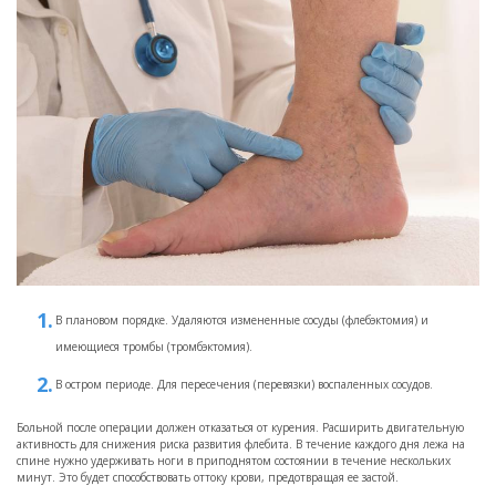
В плановом порядке. Удаляются измененные сосуды (флебэктомия) и
имеющиеся тромбы (тромбэктомия).
В остром периоде. Для пересечения (перевязки) воспаленных сосудов.
Больной после операции должен отказаться от курения. Расширить двигательную
активность для снижения риска развития флебита. В течение каждого дня лежа на
спине нужно удерживать ноги в приподнятом состоянии в течение нескольких
минут. Это будет способствовать оттоку крови, предотвращая ее застой.