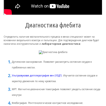
Диагностика флебита
Определить наличие воспалительного процесса в венах специалист может на
основании визуального осмотра и пальпации. Для подтверждения диагноза будет
назначена инструментальная и
лабораторная диагностика:
Дуплексное сканирование. Позволяет рассмотреть состояние сосудов в
проблемных местах.
Ультразвуковая допплерография вен (УЗДГ)
. Изучается состояние сосудов и
характер движения по нему кровотока.
МРТ. Магнитно-резонансная томография позволяет увидеть состояние сосуда
изнутри.
Флебография. Рентгенологическое контрастное исследование.