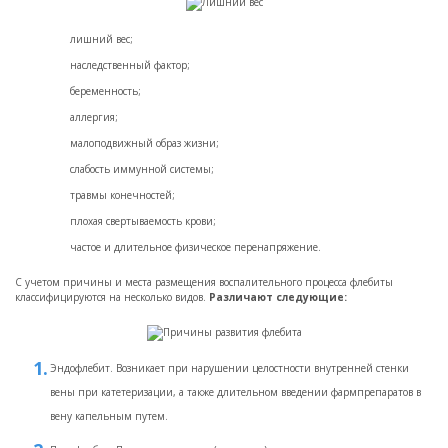
лишний вес;
наследственный фактор;
беременность;
аллергия;
малоподвижный образ жизни;
слабость иммунной системы;
травмы конечностей;
плохая свертываемость крови;
частое и длительное физическое перенапряжение.
С учетом причины и места размещения воспалительного процесса флебиты
классифицируются на несколько видов.
Различают следующие:
Эндофлебит. Возникает при нарушении целостности внутренней стенки
вены при катетеризации, а также длительном введении фармпрепаратов в
вену капельным путем.