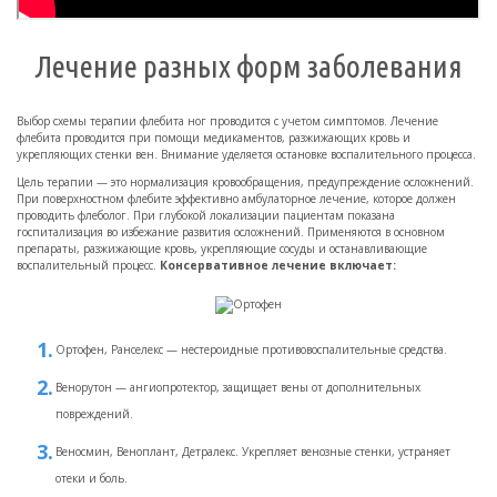
Лечение разных форм заболевания
Выбор схемы терапии флебита ног проводится с учетом симптомов. Лечение
флебита проводится при помощи медикаментов, разжижающих кровь и
укрепляющих стенки вен. Внимание уделяется остановке воспалительного процесса.
Цель терапии — это нормализация кровообращения, предупреждение осложнений.
При поверхностном флебите эффективно амбулаторное лечение, которое должен
проводить флеболог. При глубокой локализации пациентам показана
госпитализация во избежание развития осложнений. Применяются в основном
препараты, разжижающие кровь, укрепляющие сосуды и останавливающие
воспалительный процесс.
Консервативное лечение включает:
Ортофен, Ранселекс — нестероидные противовоспалительные средства.
Венорутон — ангиопротектор, защищает вены от дополнительных
повреждений.
Веносмин, Веноплант, Детралекс. Укрепляет венозные стенки, устраняет
отеки и боль.