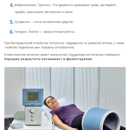
Фибринолизин, Трипсин. Эти ферменты разжижают кровь, растворяют
тромбы, уменьшают воспаление и отеки.
Супрастин — антигистаминное средство.
Гепарин, Лиотон — мази-антикоагулянты.
При бактериальной этиологии патологии, подозрении на развитие сепсиса, а также
гнойном поражении вен показаны антибиотики.
В комплексном лечении может назначаться гирудотерапия (лечение пиявками).
Хорошие результаты показывает и физиотерапия: