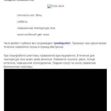
отечность ног, боль;
слабость;
повышенная температура тела;
молочно-белый цвет кожи.
Часто флебит глубоких вен сопровождает
тромбофлебит
. Признаки при хроническом
течении появляются только в период обострения.
При перифлебите симптомы проявляются ярко выраженно. В течение дня
температура тела может резко меняться. Появляется тошнота, рвота, потеря
аппетита, повышенное потоотделение. Позднее станут на ногах появляться
болезненные гематомы.