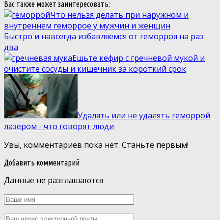
Вас также может заинтересовать:
Что нельзя делать при наружном и
внутреннем геморрое у мужчин и женщин
Быстро и навсегда избавляемся от геморроя на раз
два
Ешьте кефир с гречневой мукой и
очистите сосуды и кишечник за короткий срок
Удалять или не удалять геморрой
лазером - что говорят люди
Увы, комментариев пока нет. Станьте первым!
Добавить комментарий
Данные не разглашаются