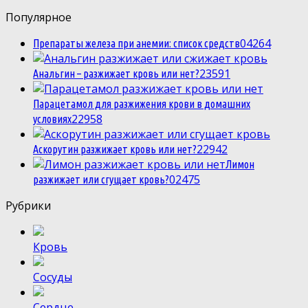
Популярное
0
4264
Препараты железа при анемии: список средств
2
3591
Анальгин – разжижает кровь или нет?
Парацетамол для разжижения крови в домашних
2
2958
условиях
2
2942
Аскорутин разжижает кровь или нет?
Лимон
0
2475
разжижает или сгущает кровь?
Рубрики
Кровь
Сосуды
Сердце