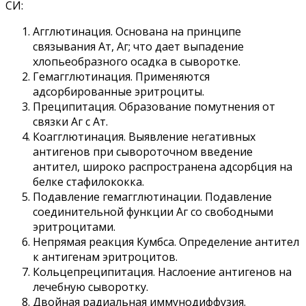
СИ:
Агглютинация. Основана на принципе
связывания Ат, Аг; что дает выпадение
хлопьеобразного осадка в сыворотке.
Гемагглютинация. Применяются
адсорбированные эритроциты.
Преципитация. Образование помутнения от
связки Аг с Ат.
Коагглютинация. Выявление негативных
антигенов при сывороточном введение
антител, широко распространена адсорбция на
белке стафилококка.
Подавление гемагглютинации. Подавление
соединительной функции Аг со свободными
эритроцитами.
Непрямая реакция Кумбса. Определение антител
к антигенам эритроцитов.
Кольцепреципитация. Наслоение антигенов на
лечебную сыворотку.
Двойная радиальная иммунодиффузия.