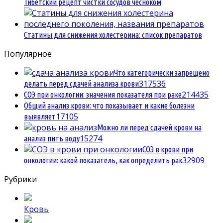
Тибетский рецепт чистки сосудов чесноком
Статины для снижения холестерина: список препаратов
Популярное
Что категорически запрещено
3
17536
делать перед сдачей анализа крови
2
14435
СОЭ при онкологии: значения показателя при раке
Общий анализ крови: что показывает и какие болезни
1
7105
выявляет
Можно ли перед сдачей крови на
1
5274
анализ пить воду
СОЭ в крови при
3
2909
онкологии: какой показатель, как определить рак
Рубрики
Кровь