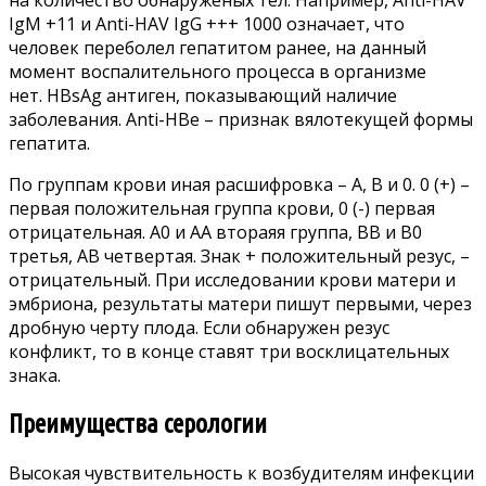
на количество обнаруженых тел. Например, Аnti-НАV
IgМ +11 и Аnti-НАV IgG +++ 1000 означает, что
человек переболел гепатитом ранее, на данный
момент воспалительного процесса в организме
нет. HВsAg антиген, показывающий наличие
заболевания. Аnti-НВе – признак вялотекущей формы
гепатита.
По группам крови иная расшифровка – А, В и 0. 0 (+) –
первая положительная группа крови, 0 (-) первая
отрицательная. А0 и АА втораяя группа, ВВ и В0
третья, АВ четвертая. Знак + положительный резус, –
отрицательный. При исследовании крови матери и
эмбриона, результаты матери пишут первыми, через
дробную черту плода. Если обнаружен резус
конфликт, то в конце ставят три восклицательных
знака.
Преимущества серологии
Высокая чувствительность к возбудителям инфекции