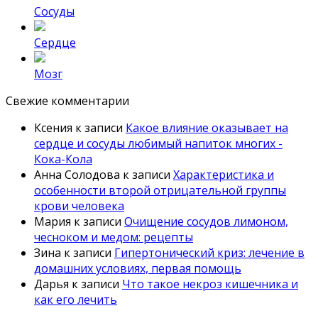
Сосуды
Сердце
Мозг
Свежие комментарии
Ксения
к записи
Какое влияние оказывает на
сердце и сосуды любимый напиток многих -
Кока-Кола
Анна Солодова
к записи
Характеристика и
особенности второй отрицательной группы
крови человека
Мария
к записи
Очищение сосудов лимоном,
чесноком и медом: рецепты
Зина
к записи
Гипертонический криз: лечение в
домашних условиях, первая помощь
Дарья
к записи
Что такое некроз кишечника и
как его лечить