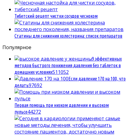
Тибетский рецепт чистки сосудов чесноком
Статины для снижения холестерина: список препаратов
Популярное
9 эффективных
методов быстрого понижения давления без таблеток в
5
11052
домашних условиях
Если давление 170 на 100, что
9
7692
делать
Первая помощь при низком давлении и высоком
4
4272
пульсе