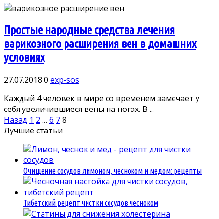
Простые народные средства лечения
варикозного расширения вен в домашних
условиях
27.07.2018
0
exp-sos
Каждый 4 человек в мире со временем замечает у
себя увеличившиеся вены на ногах. В ...
Пагинация
Назад
1
2
…
6
7
8
записей
Лучшие статьи
Очищение сосудов лимоном, чесноком и медом: рецепты
Тибетский рецепт чистки сосудов чесноком