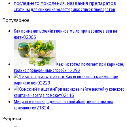
Статины для снижения холестерина: список препаратов
Популярное
Как применять хозяйственное мыло при варикозе вен на
0
2306
ногах
Как чистотел помогает при варикозе,
1
2292
только проверенные способы
Как использовать лимон при
0
2229
варикозе вен
При варикозе пейте настойку конского
0
2116
каштана - всегда поможет
Минусы и плюсы радиочастотной абляции вен нижних
2
1824
конечностей
Рубрики