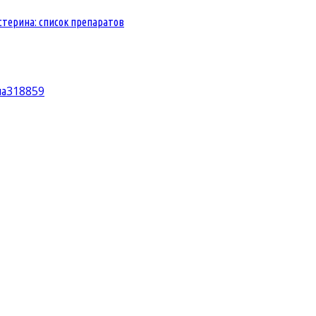
стерина: список препаратов
3
18859
ла