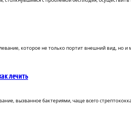
 столкнувшимся с проблемой бесплодия, осуществить м
вание, которое не только портит внешний вид, но и мо
как лечить
евание, вызванное бактериями, чаще всего стрептокок