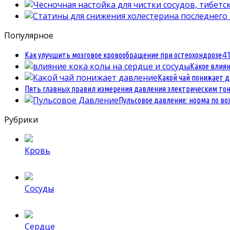
Популярное
4
Как улучшить мозговое кровообращение при остеохондрозе
Какое влиян
Какой чай понижает 
Пять главных правил измерения давления электрическим то
Пульсовое давление: норма по во
Рубрики
Кровь
Сосуды
Сердце