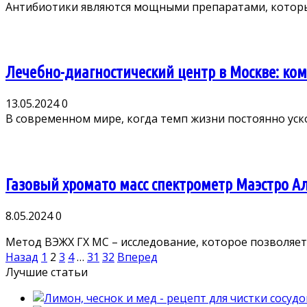
Антибиотики являются мощными препаратами, которые
Лечебно-диагностический центр в Москве: ко
13.05.2024
0
В современном мире, когда темп жизни постоянно ускоря
Газовый хромато масс спектрометр Маэстро 
8.05.2024
0
Метод ВЭЖХ ГХ МС – исследование, которое позволяет 
Пагинация
Назад
1
2
3
4
…
31
32
Вперед
записей
Лучшие статьи