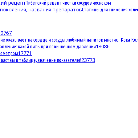
Тибетский рецепт чистки сосудов чесноком
Статины для снижения холе
19767
ие оказывает на сердце и сосуды любимый напиток многих - Кока-Ко
1
8086
давление: какой пить при повышенном давлении
1
7771
нометром
2
3773
зрастам в таблице, значение показателей