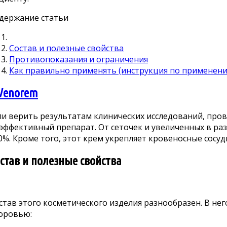
держание статьи
Состав и полезные свойства
Противопоказания и ограничения
Как правильно применять (инструкция по применен
ли верить результатам клинических исследований, про
эффективный препарат. От сеточек и увеличенных в раз
0%. Кроме того, этот крем укрепляет кровеносные сосу
став и полезные свойства
став этого косметического изделия разнообразен. В н
оровью: