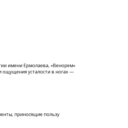
гии имени Ермолаева, «Венорем»
и ощущения усталости в ногах —
ненты, приносящие пользу