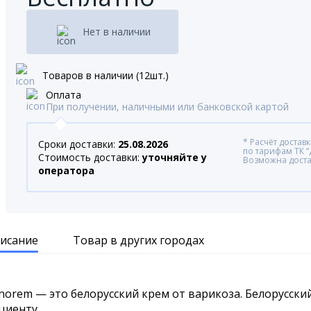
Нет в наличии
Товаров в наличии (12шт.)
Оплата
При получении, наличными или банковской картой
* Расчёт достав
Сроки доставки:
25.08.2026
по тарифам ТК 
Стоимость доставки:
уточняйте у
Возможна доста
оператора
исание
Товар в других городах
norem — это белорусский крем от варикоза. Белорусск
циенту.