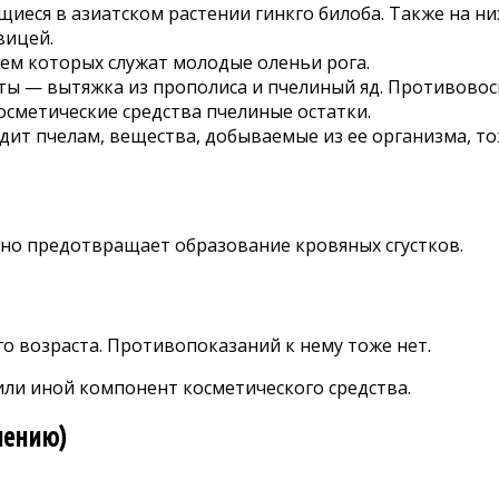
иеся в азиатском растении гинкго билоба. Также на н
вицей.
ем которых служат молодые оленьи рога.
кты — вытяжка из прополиса и пчелиный яд. Противов
сметические средства пчелиные остатки.
дит пчелам, вещества, добываемые из ее организма, т
но предотвращает образование кровяных сгустков.
о возраста. Противопоказаний к нему тоже нет.
или иной компонент косметического средства.
нению)