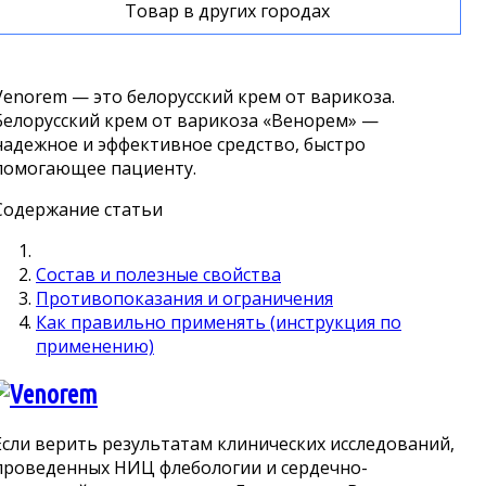
Товар в других городах
Venorem — это белорусский крем от варикоза.
Белорусский крем от варикоза «Венорем» —
надежное и эффективное средство, быстро
помогающее пациенту.
Содержание статьи
Состав и полезные свойства
Противопоказания и ограничения
Как правильно применять (инструкция по
применению)
Если верить результатам клинических исследований,
проведенных НИЦ флебологии и сердечно-