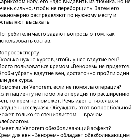
варикозом ногу, его надо выдавить из тюбика, но не
очень сильно, чтобы не переборщить. Затем его
равномерно распределяют по нужному месту и
оставляют высыхать.
Потребители часто задают вопросы о том, как
использовать состав.
Вопрос эксперту
Сколько нужно курсов, чтобы ушло вздутие вен?
Долго пользоваться кремом «Венорем» не придется.
Чтобы убрать вздутие вен, достаточно пройти один
или два курса.
Поможет ли Venorem, если не помогла операция?
Если пациенту не помогла операция по расширению
вен, то крем не поможет. Речь идет о тяжелых и
запущенных случаях. Обсуждать этот вопрос больной
может только со специалистом — врачом-
флебологом.
Имеет ли Venorem обезболивающий эффект?
Крем для вен «Венорем» обладает обезболивающим