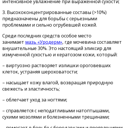
интенсивное увлажнение при выраженной сухости;
3. Высококонцентрированные составы (>10%)
предназначены для борьбы с серьезными
проблемами и сильно огрубевшей кожей.
Среди последних средств особое место
занимает
мазь «Уродерм»
, где мочевина составляет
внушительные 30%. Это настоящий эликсир для
измученной сухостью и кератозом кожи, который:
– виртуозно растворяет излишки ороговевших
клеток, устраняя шероховатости;
– насыщает кожу влагой, возвращая природную
свежесть и эластичность;
– облегчает уход за ногтями;
– справляется с неподатливыми натоптышами,
сухими мозолями и болезненными трещинами;
– помогает в борьбе с бородавками и проявлениями