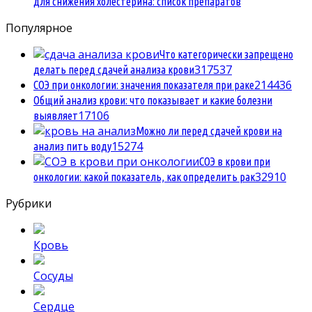
для снижения холестерина: список препаратов
Популярное
Что категорически запрещено
3
17537
делать перед сдачей анализа крови
2
14436
СОЭ при онкологии: значения показателя при раке
Общий анализ крови: что показывает и какие болезни
1
7106
выявляет
Можно ли перед сдачей крови на
1
5274
анализ пить воду
СОЭ в крови при
3
2910
онкологии: какой показатель, как определить рак
Рубрики
Кровь
Сосуды
Сердце